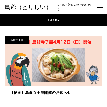
人・鳥・社会の幸せのため
鳥爺（とりじい）
に
BLOG
鳥爺寺子屋
【福岡】鳥爺寺子屋開催のお知らせ