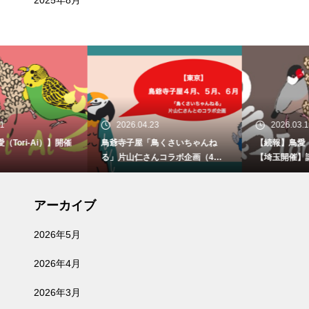
2025年8月
2026.04.23
2026.03.18
催
鳥爺寺子屋「鳥くさいちゃんね
【続報】鳥愛（Tori-Ai）第2回
る」片山仁さんコラボ企画（4月2
【埼玉開催】講演内容のご案内
9日、5月30日、6月21日）開催
アーカイブ
2026年5月
2026年4月
2026年3月