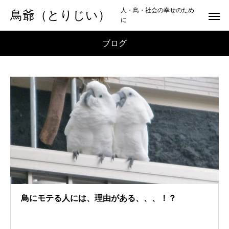
人・鳥・社会の幸せのため
鳥爺（とりじい）
に
ブログ
鳥にモテる人には、理由がある、、、！？