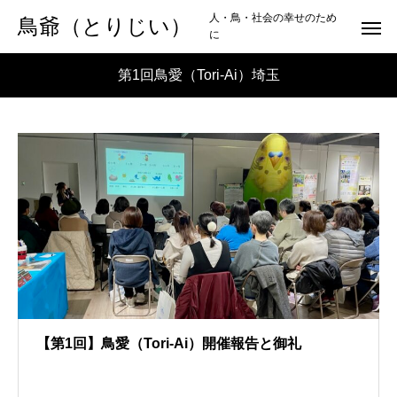
人・鳥・社会の幸せのため
鳥爺（とりじい）
に
第1回鳥愛（Tori-Ai）埼玉
【第1回】鳥愛（Tori-Ai）開催報告と御礼