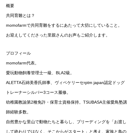
概要
共同育雛とは？
momofarmで共同育雛をするにあたって大切にしていること。
お迎えしてくださった里親さんのお声もご紹介します。
プロフィール
momofarm代表。
愛玩動物飼養管理士一級、BLA2級。
ALETTA石綿美香氏師事、ヴィベケリーセrptm japan認定ドッグ
トレーナーシルバー3コース履修。
幼稚園教諭第2種免許・保育士資格保持。TSUBASA主催愛鳥塾講
師経験多数。
自然豊かな里山で動物たちと暮らし、ブリーディングを「お渡し
して終わりではなく、そこからがスタート」と考え、家族と鳥の