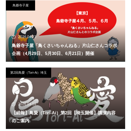
鳥爺寺子屋
2026.04.23
鳥爺寺子屋「鳥くさいちゃんねる」片山仁さんコラボ
企画（4月29日、5月30日、6月21日）開催
第2回鳥愛（Tori-Ai）埼玉
2026.03.18
【続報】鳥愛（Tori-Ai）第2回【埼玉開催】講演内容
のご案内