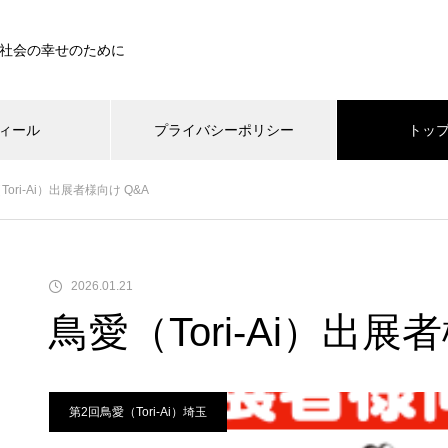
社会の幸せのために
ィール
プライバシーポリシー
トッ
/home/xs367567/bird0615.com/public_html/wp-content/them
Tori-Ai）出展者様向け Q&A
home/xs367567/bird0615.com/public_html/wp-content/themes/mu
2026.01.21
鳥愛（Tori-Ai）出展
第2回鳥愛（Tori-Ai）埼玉