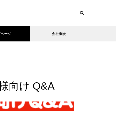
プページ
会社概要
es/muum_tcd085/functions/menu.php
37
um_tcd085/functions/menu.php
48
者様向け Q&A