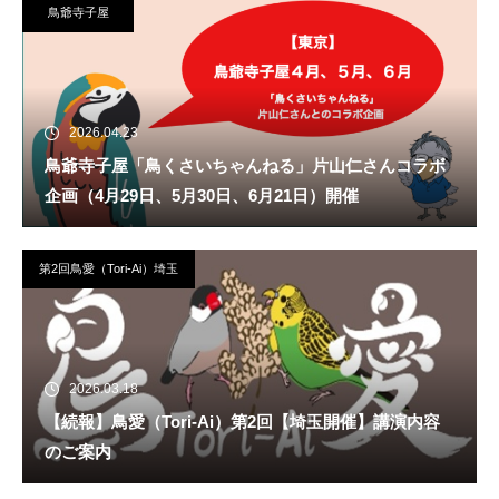
鳥爺寺子屋
2026.04.23
鳥爺寺子屋「鳥くさいちゃんねる」片山仁さんコラボ
企画（4月29日、5月30日、6月21日）開催
第2回鳥愛（Tori-Ai）埼玉
2026.03.18
【続報】鳥愛（Tori-Ai）第2回【埼玉開催】講演内容
のご案内