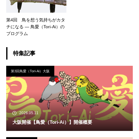
第4回 鳥を想う気持ちがカタ
チになる ― 鳥愛（Tori-Ai）の
プログラム
特集記事
第3回鳥愛（Tori-Ai）大阪
2026.05.11
大阪開催【鳥愛（Tori-Ai）】開催概要