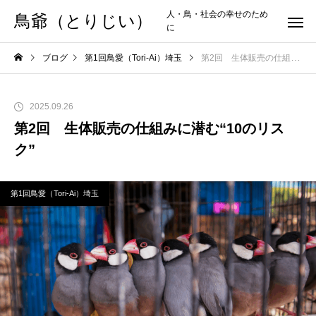
人・鳥・社会の幸せのため
鳥爺（とりじい）
に
ブログ
第1回鳥愛（Tori-Ai）埼玉
第2回 生体販売の仕組みに潜む“10のリスク”
2025.09.26
第2回 生体販売の仕組みに潜む“10のリス
ク”
第1回鳥愛（Tori-Ai）埼玉