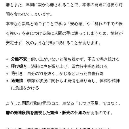
雛もまた、早期に親から離されることで、本来の発達に必要な時
間を奪われてしまいます。
本来なら親鳥と過ごすことで学ぶ「安心感」や「群れの中での振
る舞い」を身につける前に人間の手に渡ってしまうため、情緒が
安定せず、次のような行動に現れることがあります。
分離不安
：飼い主がいないと落ち着かず、不安で鳴き続ける
呼び鳴き
：過剰に声を張り上げ、四六時中鳴き続ける
毛引き
：自分の羽を抜く、かじるといった自傷行為
過発情
：季節や状況に関わらず発情を繰り返し、体調や精神
に負担をかける
こうした問題行動の背景には、単なる「しつけ不足」ではなく、
雛の発達段階を無視した繁殖・販売の仕組み
があるのです。