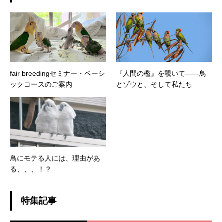
fair breedingセミナー・ベーシ
『人間の檻』を覗いて――鳥
ックコースのご案内
とゾウと、そして私たち
鳥にモテる人には、理由があ
る、、、！？
特集記事