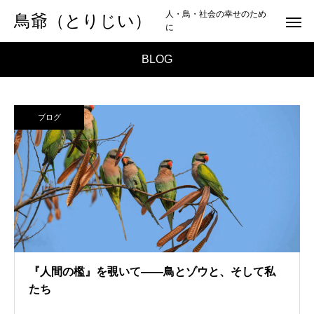
人・鳥・社会の幸せのため
鳥爺（とりじい）
に
BLOG
ブログ
『人間の檻』を覗いて――鳥とゾウと、そして私
たち