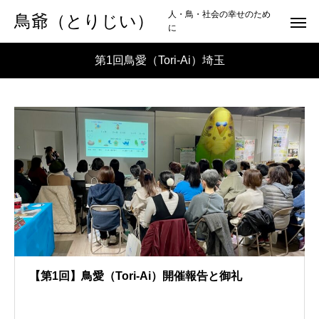
人・鳥・社会の幸せのため
鳥爺（とりじい）
に
第1回鳥愛（Tori-Ai）埼玉
【第1回】鳥愛（Tori-Ai）開催報告と御礼