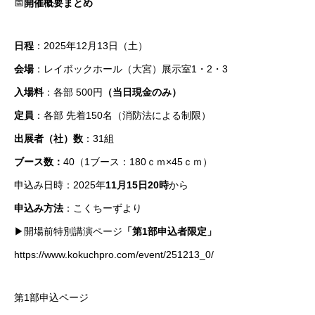
📅
開催概要まとめ
日程
：2025年12月13日（土）
会場
：レイボックホール（大宮）展示室1・2・3
入場料
：各部 500円
（当日現金のみ）
定員
：各部 先着150名（消防法による制限）
出展者（社）数
：31組
ブース数：
40（1ブース：180ｃｍ×45ｃｍ）
申込み日時：2025年
11月15日20時
から
申込み方法
：こくちーずより
▶開場前特別講演ページ
「第1部申込者限定」
https://www.kokuchpro.com/event/251213_0/
第1部申込ページ