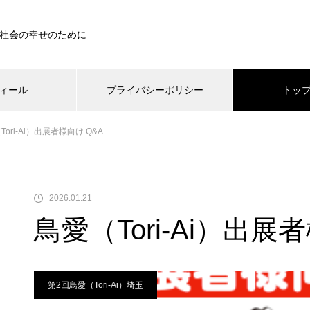
社会の幸せのために
ィール
プライバシーポリシー
トッ
/home/xs367567/bird0615.com/public_html/wp-content/them
Tori-Ai）出展者様向け Q&A
home/xs367567/bird0615.com/public_html/wp-content/themes/mu
2026.01.21
鳥愛（Tori-Ai）出展
第2回鳥愛（Tori-Ai）埼玉