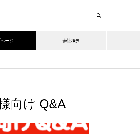
プページ
会社概要
es/muum_tcd085/functions/menu.php
37
um_tcd085/functions/menu.php
48
者様向け Q&A