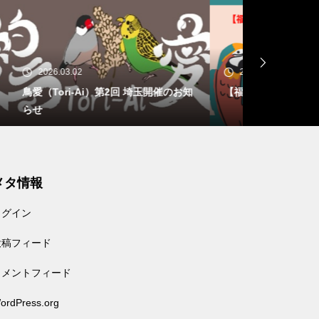
2026.02.17
2026.02.17
催のお知
【福岡】鳥爺寺子屋開催のお知らせ
【大阪】鳥爺
メタ情報
ログイン
投稿フィード
コメントフィード
ordPress.org