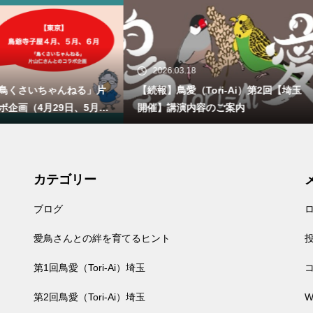
26.03.18
2026.03.02
】鳥愛（Tori-Ai）第2回【埼玉
鳥愛（Tori-Ai）第2回 埼玉開
】講演内容のご案内
らせ
カテゴリー
ブログ
愛鳥さんとの絆を育てるヒント
第1回鳥愛（Tori-Ai）埼玉
第2回鳥愛（Tori-Ai）埼玉
W