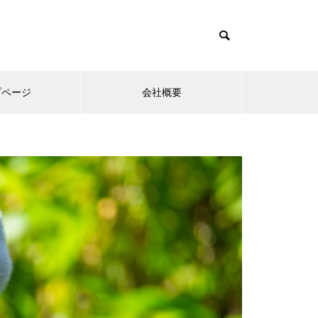
プページ
会社概要
es/muum_tcd085/functions/menu.php
37
um_tcd085/functions/menu.php
48