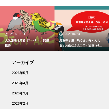
6.05.11
2026.04.23
202
【鳥愛（Tori-Ai）】開催
鳥爺寺子屋「鳥くさいちゃんね
【続報】
る」片山仁さんコラボ企画（4月2
【埼玉
9日、5月30日、6月21日）開催
アーカイブ
2026年5月
2026年4月
2026年3月
2026年2月