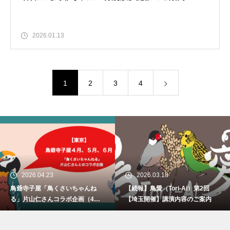
2026.01.13
1
2
3
4
2026.04.23
2026.03.18
鳥爺寺子屋「鳥くさいちゃんね
【続報】鳥愛（Tori-Ai）第2回
る」片山仁さんコラボ企画（4月2
【埼玉開催】講演内容のご案内
9日、5月30日、6月21日）開催