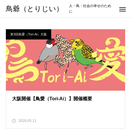
人・鳥・社会の幸せのため
鳥爺（とりじい）
に
第3回鳥愛（Tori-Ai）大阪
大阪開催【鳥愛（Tori-Ai）】開催概要
2026.05.11